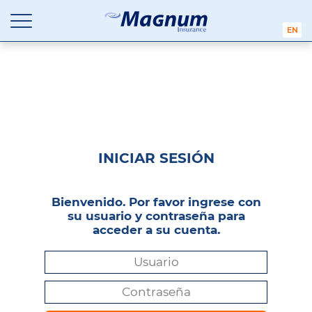
Affordable Car Insurance Chicago Illinois
ENGL
Magnum Insurance Cabinet
Saltar
a
contenido
INICIAR SESIÓN
Bienvenido. Por favor ingrese con
su usuario y contraseña para
acceder a su cuenta.